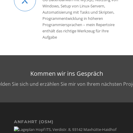
Windows, Setup von Linux-Servern,
Automatisierung mit Tasks und Skripten,
Programmentwicklung in höheren
Programmiersprachen – mein Repertoire
enthält das richtige Werkzeug für Ihre
Aufgabe
Kommen wir ins Gespräch
lden Sie sich und erzählen Sie mir von Ihrem nächsten Proj
ANFAHRT (OSM)