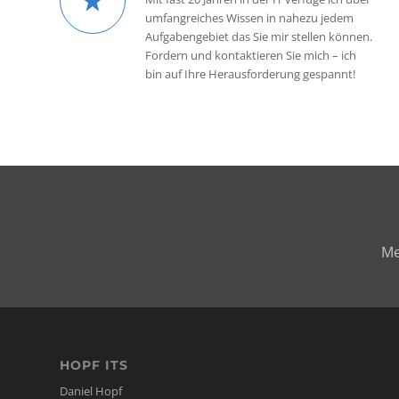
umfangreiches Wissen in nahezu jedem
Aufgabengebiet das Sie mir stellen können.
Fordern und kontaktieren Sie mich – ich
bin auf Ihre Herausforderung gespannt!
Me
HOPF ITS
Daniel Hopf