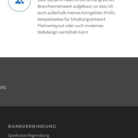
Branchennetzwerk aufgebaut, so dass ich
auch außerhalb meines Kerngebiets Profis
beispielsweise für Schaltungsentwurf,
Platinenlayout oder auch modernes
Webdesign vermitteln kann
ekt
BANKVERBINDUNG
Sparkasse Regensburg